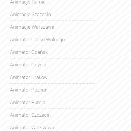
Animacje Rumia
Animacje Szczecin
Animacje Warszawa
Animatora Gdynia
,
Kurs Animatora Katowice
,
Kurs Animato
Animator Czasu Wolnego
Animator Gdańsk
Animator Gdynia
Animator Kraków
Animator Poznań
Animator Rumia
Animator Szczecin
Animator Warszawa