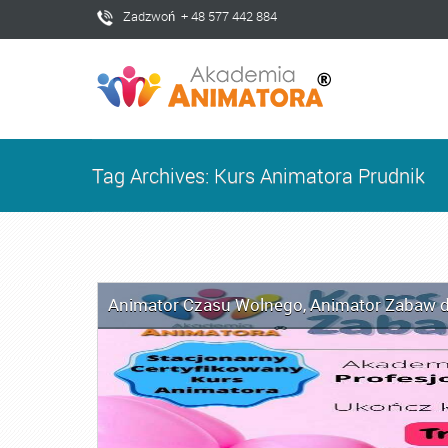
Zadzwoń + 48 577 442 884
Tag Archives: Kurs Animatora Prudnik
Animator Czasu Wolnego
,
Animator Zabaw d