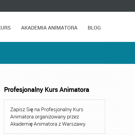
KURS
AKADEMIA ANIMATORA
BLOG
Profesjonalny Kurs Animatora
,
Kurs Animatora Czasu Wolnego Warszawa
,
Kurs Animato
Zapisz Się na Profesjonalny Kurs
Animatora organizowany przez
Akademię Animatora z Warszawy.