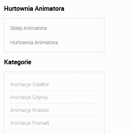
Hurtownia Animatora
Sklep Animatora
Hurtownia Animatora
Kategorie
Animacje Gdańsk
Animacje Gdynia
Animacje Kraków
Animacje Poznań