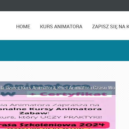
HOME
KURS ANIMATORA
ZAPISZ SIĘ NA 
la Dzieci
,
Kurs Animatora
,
Kurs Animatora Czasu Wolnego