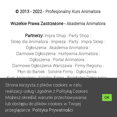
© 2013 - 2022 -
Profesjonalny Kurs Animatora
Wszelkie Prawa Zastrzeżone -
Akademia Animatora
Partnerzy:
Impra Shop
:
Party Shop
:
Sklep dla Animatora
:
Impreza
:
Party
:
Impra Sklep
:
Ogłoszenia
:
Akademia Animatora
:
Darmowe Ogłoszenia
:
Hurtownia Animatora
:
Ogłoszenia
:
Portal Animatora
:
Darmowe Ogłoszenia Warszawa
:
Firmy Regionu
:
Płyn do Baniek
:
Solidne Firmy
:
Ogłoszenia
:
Kurs Animatora
:
Solidna Firma
:
Bezpłatne Ogłoszenia
:
Animator Czasu Wolnego
:
Strona korzysta z plików cookies w celu
Bezpłatne Ogłoszenia Warszawa
:
sklep animatora
:
realizacji usług i zgodnie z Polityką Cookies.
Bańki Mydlane
:
Bezpłatne Ogłoszenia
:
Możesz określić warunki przechowywania
OK
Szkolenie Animatorów
:
Kurs Animatora
:
Gratka
:
lub dostępu do plików cookies w Twojej
Kurs Animatora Warszawa
:
Rumia
:
przeglądarce.
Polityka Prywatności
Kurs Animatora Poznań
:
Kurs Animatora Katowice
: