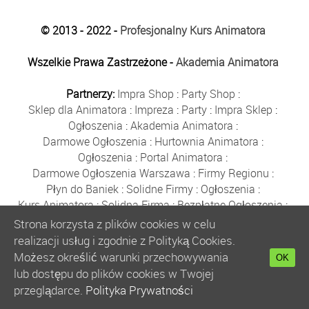
© 2013 - 2022 -
Profesjonalny Kurs Animatora
Wszelkie Prawa Zastrzeżone -
Akademia Animatora
Partnerzy:
Impra Shop
:
Party Shop
:
Sklep dla Animatora
:
Impreza
:
Party
:
Impra Sklep
:
Ogłoszenia
:
Akademia Animatora
:
Darmowe Ogłoszenia
:
Hurtownia Animatora
:
Ogłoszenia
:
Portal Animatora
:
Darmowe Ogłoszenia Warszawa
:
Firmy Regionu
:
Płyn do Baniek
:
Solidne Firmy
:
Ogłoszenia
:
Kurs Animatora
:
Solidna Firma
:
Bezpłatne Ogłoszenia
:
Animator Czasu Wolnego
:
Strona korzysta z plików cookies w celu
Bezpłatne Ogłoszenia Warszawa
:
sklep animatora
:
realizacji usług i zgodnie z Polityką Cookies.
Bańki Mydlane
:
Bezpłatne Ogłoszenia
:
Możesz określić warunki przechowywania
OK
Szkolenie Animatorów
:
Kurs Animatora
:
Gratka
:
lub dostępu do plików cookies w Twojej
Kurs Animatora Warszawa
:
Rumia
:
przeglądarce.
Polityka Prywatności
Kurs Animatora Poznań
:
Kurs Animatora Katowice
: