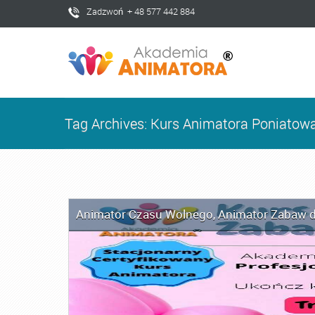
Zadzwoń + 48 577 442 884
Tag Archives: Kurs Animatora Poniatow
Animator Czasu Wolnego
,
Animator Zabaw d