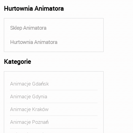
Hurtownia Animatora
Sklep Animatora
Hurtownia Animatora
Kategorie
Animacje Gdańsk
Animacje Gdynia
Animacje Kraków
Animacje Poznań