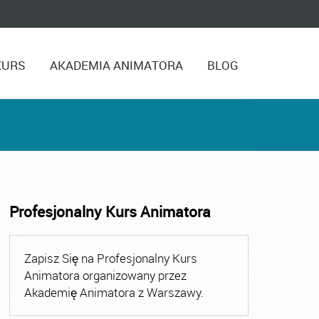
KURS
AKADEMIA ANIMATORA
BLOG
Profesjonalny Kurs Animatora
,
Kurs Animatora Czasu Wolnego Warszawa
,
Kurs Animato
Zapisz Się na Profesjonalny Kurs
Animatora organizowany przez
Akademię Animatora z Warszawy.