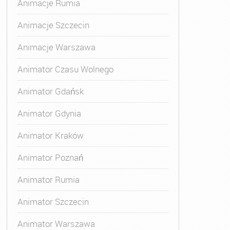
Animacje Rumia
Animacje Szczecin
Animacje Warszawa
Animatora Gdynia
,
Kurs Animatora Katowice
,
Kurs Animato
Animator Czasu Wolnego
Animator Gdańsk
Animator Gdynia
Animator Kraków
Animator Poznań
Animator Rumia
Animator Szczecin
Animator Warszawa