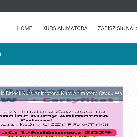
HOME
KURS ANIMATORA
ZAPISZ SIĘ NA 
a
la Dzieci
,
Kurs Animatora
,
Kurs Animatora Czasu Wolnego