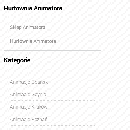
Hurtownia Animatora
Sklep Animatora
Hurtownia Animatora
Kategorie
Animacje Gdańsk
Animacje Gdynia
Animacje Kraków
Animacje Poznań