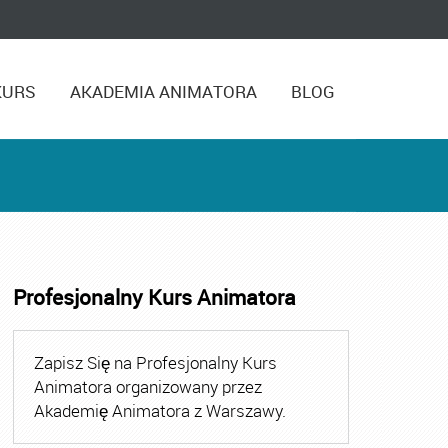
KURS
AKADEMIA ANIMATORA
BLOG
Profesjonalny Kurs Animatora
,
Kurs Animatora Czasu Wolnego Warszawa
,
Kurs Animato
Zapisz Się na Profesjonalny Kurs
Animatora organizowany przez
Akademię Animatora z Warszawy.