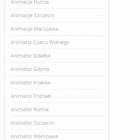
Animacje Rumia
Animacje Szczecin
Animacje Warszawa
Animatora Gdynia
,
Kurs Animatora Katowice
,
Kurs Animato
Animator Czasu Wolnego
Animator Gdańsk
Animator Gdynia
Animator Kraków
Animator Poznań
Animator Rumia
Animator Szczecin
Animator Warszawa