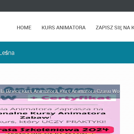
HOME
KURS ANIMATORA
ZAPISZ SIĘ NA 
 Leśna
la Dzieci
,
Kurs Animatora
,
Kurs Animatora Czasu Wolnego