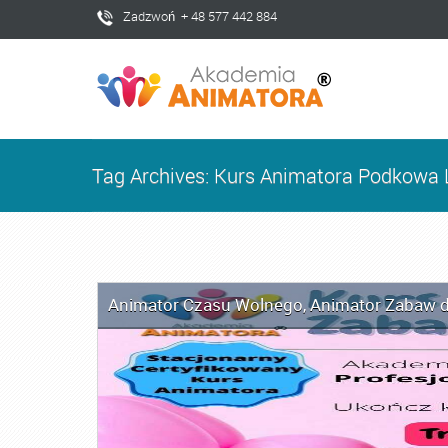
Zadzwoń + 48 577 442 884
Tag Archives: Kurs Animatora Podkowa
Animator Czasu Wolnego
,
Animator Zabaw d