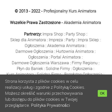
© 2013 - 2022 -
Profesjonalny Kurs Animatora
Wszelkie Prawa Zastrzeżone -
Akademia Animatora
Partnerzy:
Impra Shop
:
Party Shop
:
Sklep dla Animatora
:
Impreza
:
Party
:
Impra Sklep
:
Ogłoszenia
:
Akademia Animatora
:
Darmowe Ogłoszenia
:
Hurtownia Animatora
:
Ogłoszenia
:
Portal Animatora
:
Darmowe Ogłoszenia Warszawa
:
Firmy Regionu
:
Płyn do Baniek
:
Solidne Firmy
:
Ogłoszenia
:
Kurs Animatora
:
Solidna Firma
:
Bezpłatne Ogłoszenia
:
Animator Czasu Wolnego
:
Strona korzysta z plików cookies w celu
Bezpłatne Ogłoszenia Warszawa
:
sklep animatora
:
realizacji usług i zgodnie z Polityką Cookies.
Bańki Mydlane
:
Bezpłatne Ogłoszenia
:
Możesz określić warunki przechowywania
OK
Szkolenie Animatorów
:
Kurs Animatora
:
Gratka
:
lub dostępu do plików cookies w Twojej
Kurs Animatora Warszawa
:
Rumia
:
przeglądarce.
Polityka Prywatności
Kurs Animatora Poznań
:
Kurs Animatora Katowice
: