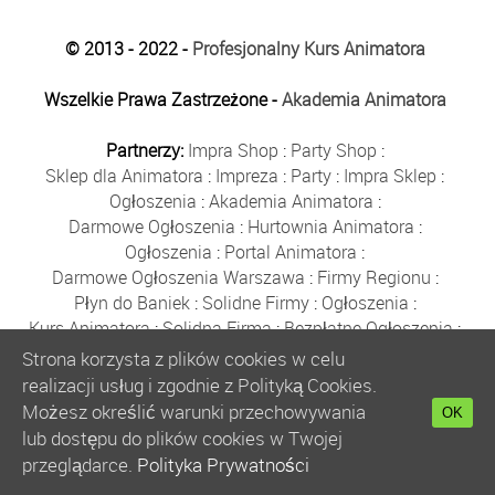
© 2013 - 2022 -
Profesjonalny Kurs Animatora
Wszelkie Prawa Zastrzeżone -
Akademia Animatora
Partnerzy:
Impra Shop
:
Party Shop
:
Sklep dla Animatora
:
Impreza
:
Party
:
Impra Sklep
:
Ogłoszenia
:
Akademia Animatora
:
Darmowe Ogłoszenia
:
Hurtownia Animatora
:
Ogłoszenia
:
Portal Animatora
:
Darmowe Ogłoszenia Warszawa
:
Firmy Regionu
:
Płyn do Baniek
:
Solidne Firmy
:
Ogłoszenia
:
Kurs Animatora
:
Solidna Firma
:
Bezpłatne Ogłoszenia
:
Animator Czasu Wolnego
:
Strona korzysta z plików cookies w celu
Bezpłatne Ogłoszenia Warszawa
:
sklep animatora
:
realizacji usług i zgodnie z Polityką Cookies.
Bańki Mydlane
:
Bezpłatne Ogłoszenia
:
Możesz określić warunki przechowywania
OK
Szkolenie Animatorów
:
Kurs Animatora
:
Gratka
:
lub dostępu do plików cookies w Twojej
Kurs Animatora Warszawa
:
Rumia
:
przeglądarce.
Polityka Prywatności
Kurs Animatora Poznań
:
Kurs Animatora Katowice
: