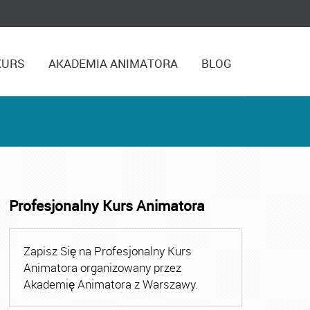
KURS
AKADEMIA ANIMATORA
BLOG
Profesjonalny Kurs Animatora
,
Kurs Animatora Czasu Wolnego Warszawa
,
Kurs Animato
Zapisz Się na Profesjonalny Kurs
Animatora organizowany przez
Akademię Animatora z Warszawy.