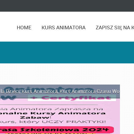
HOME
KURS ANIMATORA
ZAPISZ SIĘ NA 
la Dzieci
,
Kurs Animatora
,
Kurs Animatora Czasu Wolnego