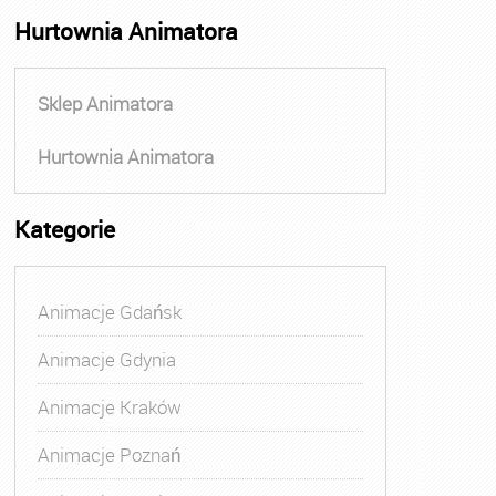
Hurtownia Animatora
Sklep Animatora
Hurtownia Animatora
Kategorie
Animacje Gdańsk
Animacje Gdynia
Animacje Kraków
Animacje Poznań