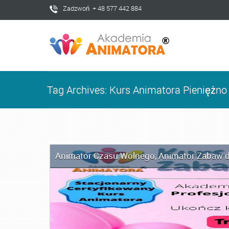
Zadzwoń + 48 577 442 884
Tag Archives: Kurs Animatora Pieniężno
Animator Czasu Wolnego
,
Animator Zabaw d