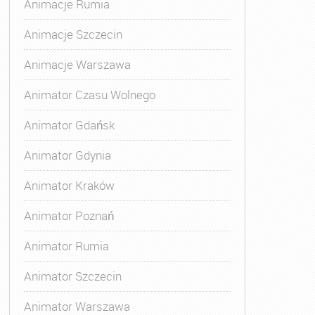
Animacje Rumia
Animacje Szczecin
Animacje Warszawa
Animatora Gdynia
,
Kurs Animatora Katowice
,
Kurs Animato
Animator Czasu Wolnego
Animator Gdańsk
Animator Gdynia
Animator Kraków
Animator Poznań
Animator Rumia
Animator Szczecin
Animator Warszawa