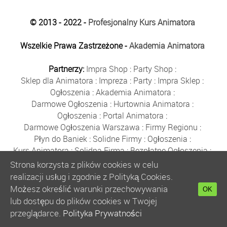
© 2013 - 2022 -
Profesjonalny Kurs Animatora
Wszelkie Prawa Zastrzeżone -
Akademia Animatora
Partnerzy:
Impra Shop
:
Party Shop
:
Sklep dla Animatora
:
Impreza
:
Party
:
Impra Sklep
:
Ogłoszenia
:
Akademia Animatora
:
Darmowe Ogłoszenia
:
Hurtownia Animatora
:
Ogłoszenia
:
Portal Animatora
:
Darmowe Ogłoszenia Warszawa
:
Firmy Regionu
:
Płyn do Baniek
:
Solidne Firmy
:
Ogłoszenia
:
Kurs Animatora
:
Solidna Firma
:
Bezpłatne Ogłoszenia
:
Animator Czasu Wolnego
:
Strona korzysta z plików cookies w celu
Bezpłatne Ogłoszenia Warszawa
:
sklep animatora
:
realizacji usług i zgodnie z Polityką Cookies.
Bańki Mydlane
:
Bezpłatne Ogłoszenia
:
Możesz określić warunki przechowywania
OK
Szkolenie Animatorów
:
Kurs Animatora
:
Gratka
:
lub dostępu do plików cookies w Twojej
Kurs Animatora Warszawa
:
Rumia
:
przeglądarce.
Polityka Prywatności
Kurs Animatora Poznań
:
Kurs Animatora Katowice
: