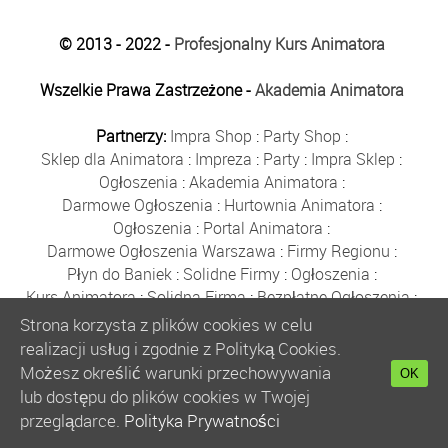
© 2013 - 2022 -
Profesjonalny Kurs Animatora
Wszelkie Prawa Zastrzeżone -
Akademia Animatora
Partnerzy:
Impra Shop
:
Party Shop
:
Sklep dla Animatora
:
Impreza
:
Party
:
Impra Sklep
:
Ogłoszenia
:
Akademia Animatora
:
Darmowe Ogłoszenia
:
Hurtownia Animatora
:
Ogłoszenia
:
Portal Animatora
:
Darmowe Ogłoszenia Warszawa
:
Firmy Regionu
:
Płyn do Baniek
:
Solidne Firmy
:
Ogłoszenia
:
Kurs Animatora
:
Solidna Firma
:
Bezpłatne Ogłoszenia
:
Animator Czasu Wolnego
:
Strona korzysta z plików cookies w celu
Bezpłatne Ogłoszenia Warszawa
:
sklep animatora
:
realizacji usług i zgodnie z Polityką Cookies.
Bańki Mydlane
:
Bezpłatne Ogłoszenia
:
Możesz określić warunki przechowywania
OK
Szkolenie Animatorów
:
Kurs Animatora
:
Gratka
:
lub dostępu do plików cookies w Twojej
Kurs Animatora Warszawa
:
Rumia
:
przeglądarce.
Polityka Prywatności
Kurs Animatora Poznań
:
Kurs Animatora Katowice
: