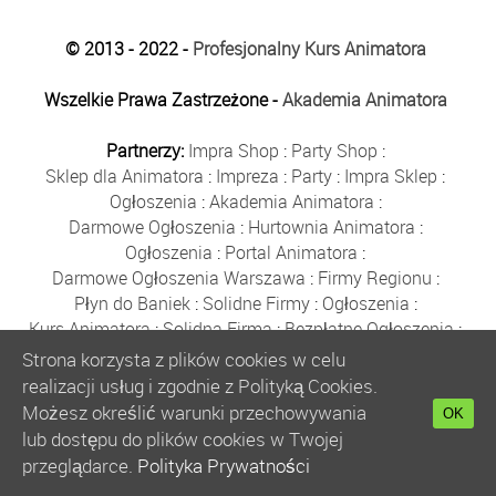
© 2013 - 2022 -
Profesjonalny Kurs Animatora
Wszelkie Prawa Zastrzeżone -
Akademia Animatora
Partnerzy:
Impra Shop
:
Party Shop
:
Sklep dla Animatora
:
Impreza
:
Party
:
Impra Sklep
:
Ogłoszenia
:
Akademia Animatora
:
Darmowe Ogłoszenia
:
Hurtownia Animatora
:
Ogłoszenia
:
Portal Animatora
:
Darmowe Ogłoszenia Warszawa
:
Firmy Regionu
:
Płyn do Baniek
:
Solidne Firmy
:
Ogłoszenia
:
Kurs Animatora
:
Solidna Firma
:
Bezpłatne Ogłoszenia
:
Animator Czasu Wolnego
:
Strona korzysta z plików cookies w celu
Bezpłatne Ogłoszenia Warszawa
:
sklep animatora
:
realizacji usług i zgodnie z Polityką Cookies.
Bańki Mydlane
:
Bezpłatne Ogłoszenia
:
Możesz określić warunki przechowywania
OK
Szkolenie Animatorów
:
Kurs Animatora
:
Gratka
:
lub dostępu do plików cookies w Twojej
Kurs Animatora Warszawa
:
Rumia
:
przeglądarce.
Polityka Prywatności
Kurs Animatora Poznań
:
Kurs Animatora Katowice
: