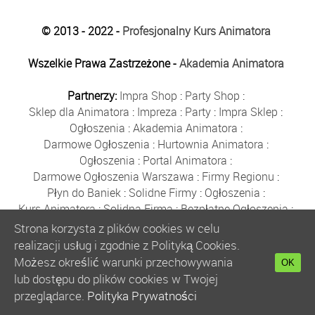
© 2013 - 2022 -
Profesjonalny Kurs Animatora
Wszelkie Prawa Zastrzeżone -
Akademia Animatora
Partnerzy:
Impra Shop
:
Party Shop
:
Sklep dla Animatora
:
Impreza
:
Party
:
Impra Sklep
:
Ogłoszenia
:
Akademia Animatora
:
Darmowe Ogłoszenia
:
Hurtownia Animatora
:
Ogłoszenia
:
Portal Animatora
:
Darmowe Ogłoszenia Warszawa
:
Firmy Regionu
:
Płyn do Baniek
:
Solidne Firmy
:
Ogłoszenia
:
Kurs Animatora
:
Solidna Firma
:
Bezpłatne Ogłoszenia
:
Animator Czasu Wolnego
:
Strona korzysta z plików cookies w celu
Bezpłatne Ogłoszenia Warszawa
:
sklep animatora
:
realizacji usług i zgodnie z Polityką Cookies.
Bańki Mydlane
:
Bezpłatne Ogłoszenia
:
Możesz określić warunki przechowywania
OK
Szkolenie Animatorów
:
Kurs Animatora
:
Gratka
:
lub dostępu do plików cookies w Twojej
Kurs Animatora Warszawa
:
Rumia
:
przeglądarce.
Polityka Prywatności
Kurs Animatora Poznań
:
Kurs Animatora Katowice
: