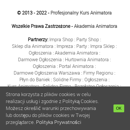
© 2013 - 2022 -
Profesjonalny Kurs Animatora
Wszelkie Prawa Zastrzeżone -
Akademia Animatora
Partnerzy:
Impra Shop
:
Party Shop
:
Sklep dla Animatora
:
Impreza
:
Party
:
Impra Sklep
:
Ogłoszenia
:
Akademia Animatora
:
Darmowe Ogłoszenia
:
Hurtownia Animatora
:
Ogłoszenia
:
Portal Animatora
:
Darmowe Ogłoszenia Warszawa
:
Firmy Regionu
:
Płyn do Baniek
:
Solidne Firmy
:
Ogłoszenia
:
Kurs Animatora
:
Solidna Firma
:
Bezpłatne Ogłoszenia
:
Animator Czasu Wolnego
:
Strona korzysta z plików cookies w celu
Bezpłatne Ogłoszenia Warszawa
:
sklep animatora
:
realizacji usług i zgodnie z Polityką Cookies.
Bańki Mydlane
:
Bezpłatne Ogłoszenia
:
Możesz określić warunki przechowywania
OK
Szkolenie Animatorów
:
Kurs Animatora
:
Gratka
:
lub dostępu do plików cookies w Twojej
Kurs Animatora Warszawa
:
Rumia
:
przeglądarce.
Polityka Prywatności
Kurs Animatora Poznań
:
Kurs Animatora Katowice
: