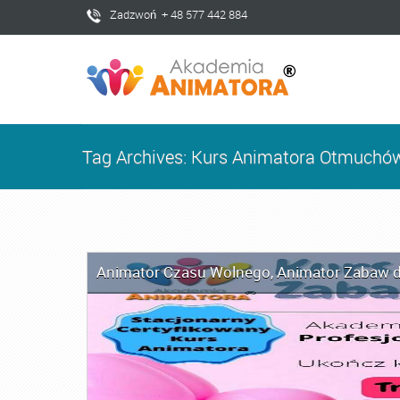
Zadzwoń + 48 577 442 884
Tag Archives: Kurs Animatora Otmuchó
Animator Czasu Wolnego
,
Animator Zabaw d