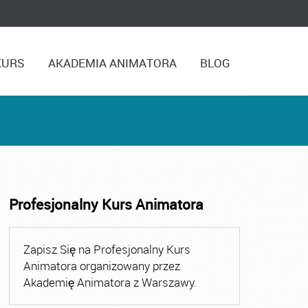
KURS
AKADEMIA ANIMATORA
BLOG
Profesjonalny Kurs Animatora
,
Kurs Animatora Czasu Wolnego Warszawa
,
Kurs Animato
Zapisz Się na Profesjonalny Kurs
Animatora organizowany przez
Akademię Animatora z Warszawy.