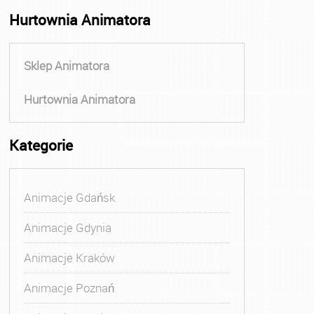
Hurtownia Animatora
Sklep Animatora
Hurtownia Animatora
Kategorie
Animacje Gdańsk
Animacje Gdynia
Animacje Kraków
Animacje Poznań