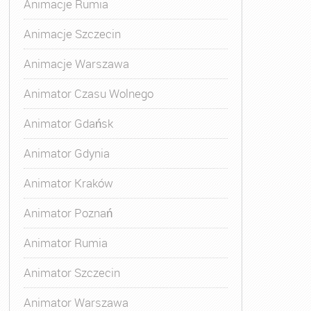
Animacje Rumia
Animacje Szczecin
Animacje Warszawa
Animatora Gdynia
,
Kurs Animatora Katowice
,
Kurs Animato
Animator Czasu Wolnego
Animator Gdańsk
Animator Gdynia
Animator Kraków
Animator Poznań
Animator Rumia
Animator Szczecin
Animator Warszawa