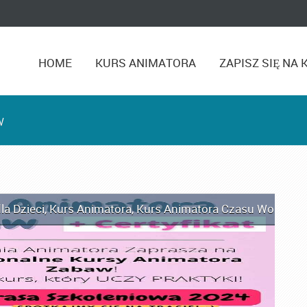
HOME
KURS ANIMATORA
ZAPISZ SIĘ NA 
w
la Dzieci
,
Kurs Animatora
,
Kurs Animatora Czasu Wolnego