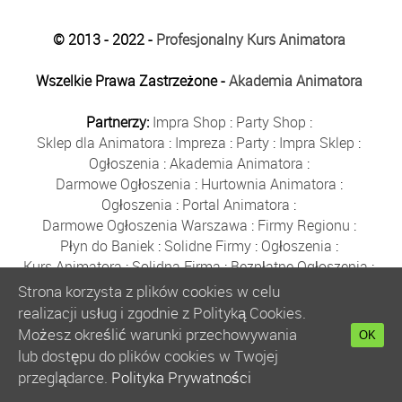
© 2013 - 2022 -
Profesjonalny Kurs Animatora
Wszelkie Prawa Zastrzeżone -
Akademia Animatora
Partnerzy:
Impra Shop
:
Party Shop
:
Sklep dla Animatora
:
Impreza
:
Party
:
Impra Sklep
:
Ogłoszenia
:
Akademia Animatora
:
Darmowe Ogłoszenia
:
Hurtownia Animatora
:
Ogłoszenia
:
Portal Animatora
:
Darmowe Ogłoszenia Warszawa
:
Firmy Regionu
:
Płyn do Baniek
:
Solidne Firmy
:
Ogłoszenia
:
Kurs Animatora
:
Solidna Firma
:
Bezpłatne Ogłoszenia
:
Animator Czasu Wolnego
:
Strona korzysta z plików cookies w celu
Bezpłatne Ogłoszenia Warszawa
:
sklep animatora
:
realizacji usług i zgodnie z Polityką Cookies.
Bańki Mydlane
:
Bezpłatne Ogłoszenia
:
Możesz określić warunki przechowywania
OK
Szkolenie Animatorów
:
Kurs Animatora
:
Gratka
:
lub dostępu do plików cookies w Twojej
Kurs Animatora Warszawa
:
Rumia
:
przeglądarce.
Polityka Prywatności
Kurs Animatora Poznań
:
Kurs Animatora Katowice
: