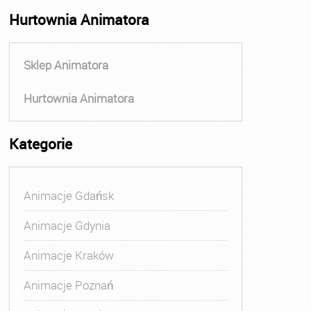
Hurtownia Animatora
Sklep Animatora
Hurtownia Animatora
Kategorie
Animacje Gdańsk
Animacje Gdynia
Animacje Kraków
Animacje Poznań