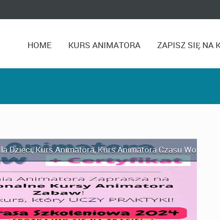
HOME
KURS ANIMATORA
ZAPISZ SIĘ NA 
la Dzieci
,
Kurs Animatora
,
Kurs Animatora Czasu Wolnego