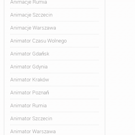
Animacje Rumia
Animacje Szczecin
Animacje Warszawa
Animatora Gdynia
,
Kurs Animatora Katowice
,
Kurs Animato
Animator Czasu Wolnego
Animator Gdańsk
Animator Gdynia
Animator Kraków
Animator Poznań
Animator Rumia
Animator Szczecin
Animator Warszawa