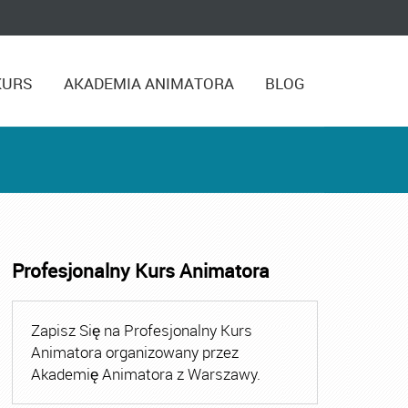
KURS
AKADEMIA ANIMATORA
BLOG
Profesjonalny Kurs Animatora
,
Kurs Animatora Czasu Wolnego Warszawa
,
Kurs Animato
Zapisz Się na Profesjonalny Kurs
Animatora organizowany przez
Akademię Animatora z Warszawy.