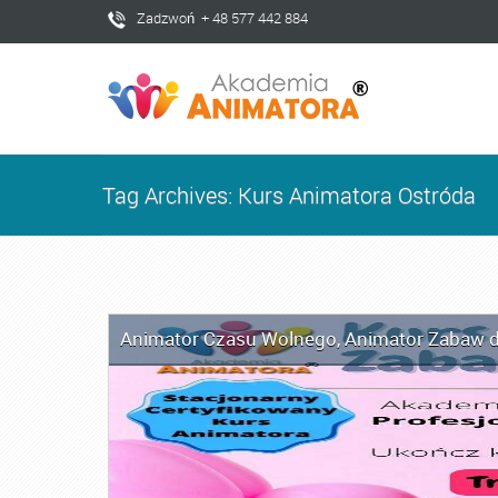
Zadzwoń + 48 577 442 884
Tag Archives: Kurs Animatora Ostróda
Animator Czasu Wolnego
,
Animator Zabaw d