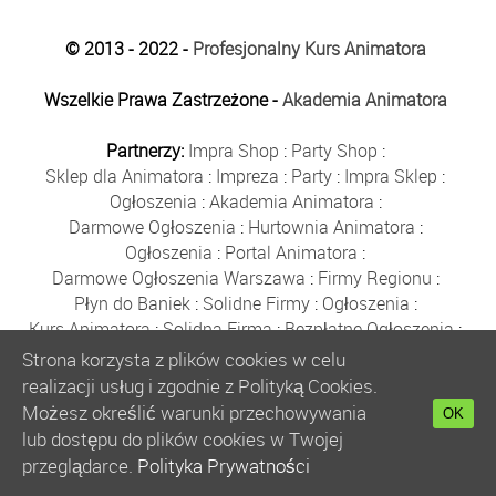
© 2013 - 2022 -
Profesjonalny Kurs Animatora
Wszelkie Prawa Zastrzeżone -
Akademia Animatora
Partnerzy:
Impra Shop
:
Party Shop
:
Sklep dla Animatora
:
Impreza
:
Party
:
Impra Sklep
:
Ogłoszenia
:
Akademia Animatora
:
Darmowe Ogłoszenia
:
Hurtownia Animatora
:
Ogłoszenia
:
Portal Animatora
:
Darmowe Ogłoszenia Warszawa
:
Firmy Regionu
:
Płyn do Baniek
:
Solidne Firmy
:
Ogłoszenia
:
Kurs Animatora
:
Solidna Firma
:
Bezpłatne Ogłoszenia
:
Animator Czasu Wolnego
:
Strona korzysta z plików cookies w celu
Bezpłatne Ogłoszenia Warszawa
:
sklep animatora
:
realizacji usług i zgodnie z Polityką Cookies.
Bańki Mydlane
:
Bezpłatne Ogłoszenia
:
Możesz określić warunki przechowywania
OK
Szkolenie Animatorów
:
Kurs Animatora
:
Gratka
:
lub dostępu do plików cookies w Twojej
Kurs Animatora Warszawa
:
Rumia
:
przeglądarce.
Polityka Prywatności
Kurs Animatora Poznań
:
Kurs Animatora Katowice
: