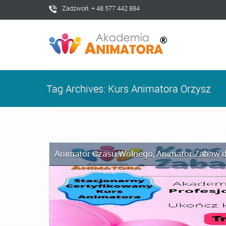
Zadzwoń + 48 577 442 884
Tag Archives: Kurs Animatora Orzysz
Animator Czasu Wolnego
,
Animator Zabaw d