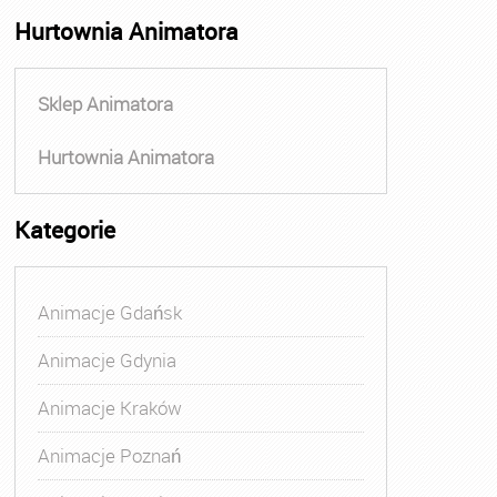
Hurtownia Animatora
Sklep Animatora
Hurtownia Animatora
Kategorie
Animacje Gdańsk
Animacje Gdynia
Animacje Kraków
Animacje Poznań