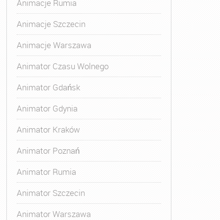
Animacje Rumia
Animacje Szczecin
Animacje Warszawa
Animatora Gdynia
,
Kurs Animatora Katowice
,
Kurs Animato
Animator Czasu Wolnego
Animator Gdańsk
Animator Gdynia
Animator Kraków
Animator Poznań
Animator Rumia
Animator Szczecin
Animator Warszawa