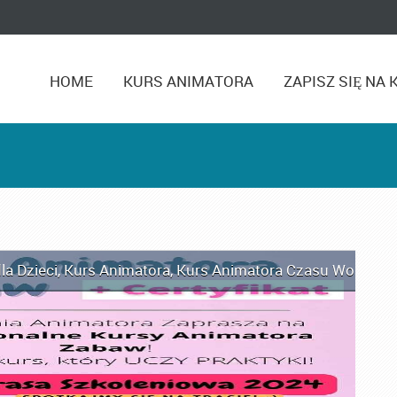
HOME
KURS ANIMATORA
ZAPISZ SIĘ NA 
la Dzieci
,
Kurs Animatora
,
Kurs Animatora Czasu Wolnego