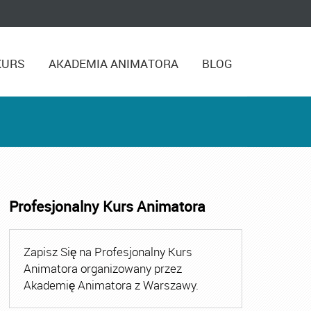
KURS
AKADEMIA ANIMATORA
BLOG
Profesjonalny Kurs Animatora
,
Kurs Animatora Czasu Wolnego Warszawa
,
Kurs Animato
Zapisz Się na Profesjonalny Kurs
Animatora organizowany przez
Akademię Animatora z Warszawy.