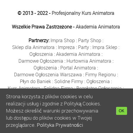
© 2013 - 2022 -
Profesjonalny Kurs Animatora
Wszelkie Prawa Zastrzeżone -
Akademia Animatora
Partnerzy:
Impra Shop
:
Party Shop
:
Sklep dla Animatora
:
Impreza
:
Party
:
Impra Sklep
:
Ogłoszenia
:
Akademia Animatora
:
Darmowe Ogłoszenia
:
Hurtownia Animatora
:
Ogłoszenia
:
Portal Animatora
:
Darmowe Ogłoszenia Warszawa
:
Firmy Regionu
:
Płyn do Baniek
:
Solidne Firmy
:
Ogłoszenia
:
Kurs Animatora
:
Solidna Firma
:
Bezpłatne Ogłoszenia
:
Animator Czasu Wolnego
:
Strona korzysta z plików cookies w celu
Bezpłatne Ogłoszenia Warszawa
:
sklep animatora
:
realizacji usług i zgodnie z Polityką Cookies.
Bańki Mydlane
:
Bezpłatne Ogłoszenia
:
Możesz określić warunki przechowywania
OK
Szkolenie Animatorów
:
Kurs Animatora
:
Gratka
:
lub dostępu do plików cookies w Twojej
Kurs Animatora Warszawa
:
Rumia
:
przeglądarce.
Polityka Prywatności
Kurs Animatora Poznań
:
Kurs Animatora Katowice
: