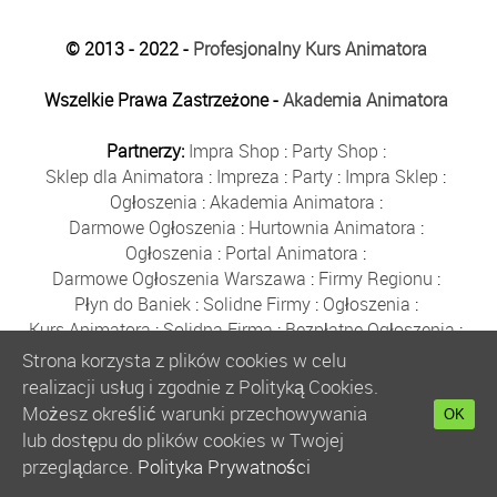
© 2013 - 2022 -
Profesjonalny Kurs Animatora
Wszelkie Prawa Zastrzeżone -
Akademia Animatora
Partnerzy:
Impra Shop
:
Party Shop
:
Sklep dla Animatora
:
Impreza
:
Party
:
Impra Sklep
:
Ogłoszenia
:
Akademia Animatora
:
Darmowe Ogłoszenia
:
Hurtownia Animatora
:
Ogłoszenia
:
Portal Animatora
:
Darmowe Ogłoszenia Warszawa
:
Firmy Regionu
:
Płyn do Baniek
:
Solidne Firmy
:
Ogłoszenia
:
Kurs Animatora
:
Solidna Firma
:
Bezpłatne Ogłoszenia
:
Animator Czasu Wolnego
:
Strona korzysta z plików cookies w celu
Bezpłatne Ogłoszenia Warszawa
:
sklep animatora
:
realizacji usług i zgodnie z Polityką Cookies.
Bańki Mydlane
:
Bezpłatne Ogłoszenia
:
Możesz określić warunki przechowywania
OK
Szkolenie Animatorów
:
Kurs Animatora
:
Gratka
:
lub dostępu do plików cookies w Twojej
Kurs Animatora Warszawa
:
Rumia
:
przeglądarce.
Polityka Prywatności
Kurs Animatora Poznań
:
Kurs Animatora Katowice
: