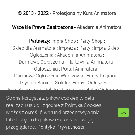
© 2013 - 2022 -
Profesjonalny Kurs Animatora
Wszelkie Prawa Zastrzeżone -
Akademia Animatora
Partnerzy:
Impra Shop
:
Party Shop
:
Sklep dla Animatora
:
Impreza
:
Party
:
Impra Sklep
:
Ogłoszenia
:
Akademia Animatora
:
Darmowe Ogłoszenia
:
Hurtownia Animatora
:
Ogłoszenia
:
Portal Animatora
:
Darmowe Ogłoszenia Warszawa
:
Firmy Regionu
:
Płyn do Baniek
:
Solidne Firmy
:
Ogłoszenia
:
Kurs Animatora
:
Solidna Firma
:
Bezpłatne Ogłoszenia
:
Animator Czasu Wolnego
:
Strona korzysta z plików cookies w celu
Bezpłatne Ogłoszenia Warszawa
:
sklep animatora
:
realizacji usług i zgodnie z Polityką Cookies.
Bańki Mydlane
:
Bezpłatne Ogłoszenia
:
Możesz określić warunki przechowywania
OK
Szkolenie Animatorów
:
Kurs Animatora
:
Gratka
:
lub dostępu do plików cookies w Twojej
Kurs Animatora Warszawa
:
Rumia
:
przeglądarce.
Polityka Prywatności
Kurs Animatora Poznań
:
Kurs Animatora Katowice
: