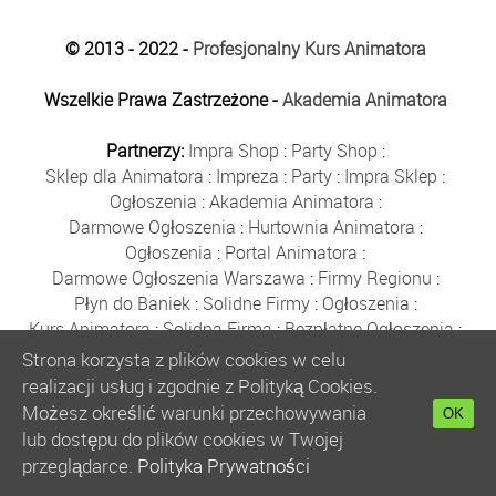
© 2013 - 2022 -
Profesjonalny Kurs Animatora
Wszelkie Prawa Zastrzeżone -
Akademia Animatora
Partnerzy:
Impra Shop
:
Party Shop
:
Sklep dla Animatora
:
Impreza
:
Party
:
Impra Sklep
:
Ogłoszenia
:
Akademia Animatora
:
Darmowe Ogłoszenia
:
Hurtownia Animatora
:
Ogłoszenia
:
Portal Animatora
:
Darmowe Ogłoszenia Warszawa
:
Firmy Regionu
:
Płyn do Baniek
:
Solidne Firmy
:
Ogłoszenia
:
Kurs Animatora
:
Solidna Firma
:
Bezpłatne Ogłoszenia
:
Animator Czasu Wolnego
:
Strona korzysta z plików cookies w celu
Bezpłatne Ogłoszenia Warszawa
:
sklep animatora
:
realizacji usług i zgodnie z Polityką Cookies.
Bańki Mydlane
:
Bezpłatne Ogłoszenia
:
Możesz określić warunki przechowywania
OK
Szkolenie Animatorów
:
Kurs Animatora
:
Gratka
:
lub dostępu do plików cookies w Twojej
Kurs Animatora Warszawa
:
Rumia
:
przeglądarce.
Polityka Prywatności
Kurs Animatora Poznań
:
Kurs Animatora Katowice
: