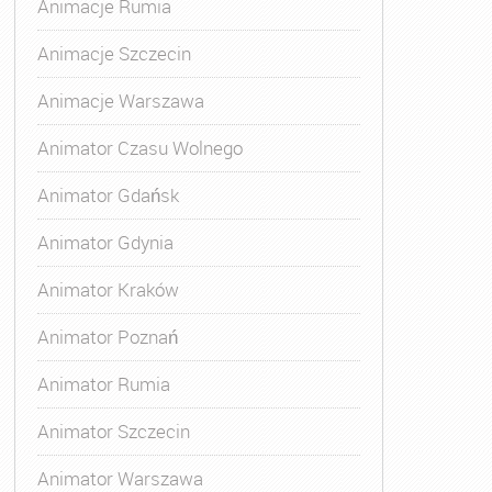
Animacje Rumia
Animacje Szczecin
Animacje Warszawa
Animatora Gdynia
,
Kurs Animatora Katowice
,
Kurs Animato
Animator Czasu Wolnego
Animator Gdańsk
Animator Gdynia
Animator Kraków
Animator Poznań
Animator Rumia
Animator Szczecin
Animator Warszawa