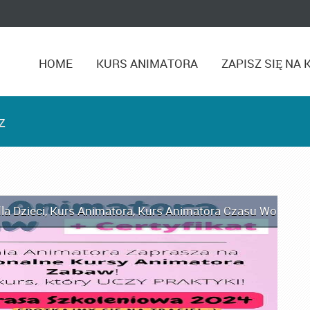
HOME
KURS ANIMATORA
ZAPISZ SIĘ NA 
z
la Dzieci
,
Kurs Animatora
,
Kurs Animatora Czasu Wolnego