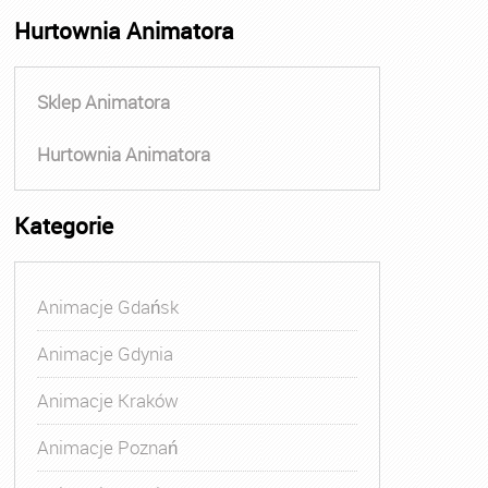
Hurtownia Animatora
Sklep Animatora
Hurtownia Animatora
Kategorie
Animacje Gdańsk
Animacje Gdynia
Animacje Kraków
Animacje Poznań