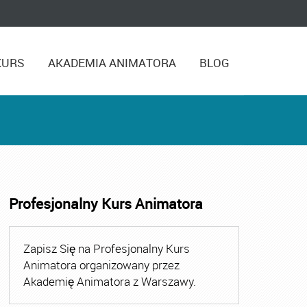
KURS
AKADEMIA ANIMATORA
BLOG
Profesjonalny Kurs Animatora
,
Kurs Animatora Czasu Wolnego Warszawa
,
Kurs Animato
Zapisz Się na Profesjonalny Kurs
Animatora organizowany przez
Akademię Animatora z Warszawy.