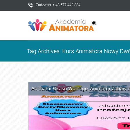
Zadzwoń + 48 577 442 884
Tag Archives: Kurs Animatora Nowy Dw
Animator Czasu Wolnego
,
Animator Zabaw d