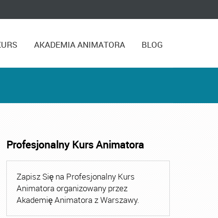
KURS
AKADEMIA ANIMATORA
BLOG
Profesjonalny Kurs Animatora
,
Kurs Animatora Czasu Wolnego Warszawa
,
Kurs Animato
Zapisz Się na Profesjonalny Kurs
Animatora organizowany przez
Akademię Animatora z Warszawy.