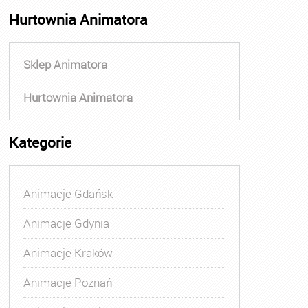
Hurtownia Animatora
Sklep Animatora
Hurtownia Animatora
Kategorie
Animacje Gdańsk
Animacje Gdynia
Animacje Kraków
Animacje Poznań