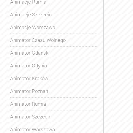
Animacje Rumia
Animacje Szczecin
Animacje Warszawa
Animatora Gdynia
,
Kurs Animatora Katowice
,
Kurs Animato
Animator Czasu Wolnego
Animator Gdańsk
Animator Gdynia
Animator Kraków
Animator Poznań
Animator Rumia
Animator Szczecin
Animator Warszawa