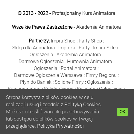
© 2013 - 2022 -
Profesjonalny Kurs Animatora
Wszelkie Prawa Zastrzeżone -
Akademia Animatora
Partnerzy:
Impra Shop
:
Party Shop
:
Sklep dla Animatora
:
Impreza
:
Party
:
Impra Sklep
:
Ogłoszenia
:
Akademia Animatora
:
Darmowe Ogłoszenia
:
Hurtownia Animatora
:
Ogłoszenia
:
Portal Animatora
:
Darmowe Ogłoszenia Warszawa
:
Firmy Regionu
:
Płyn do Baniek
:
Solidne Firmy
:
Ogłoszenia
:
Kurs Animatora
:
Solidna Firma
:
Bezpłatne Ogłoszenia
:
Animator Czasu Wolnego
:
Strona korzysta z plików cookies w celu
Bezpłatne Ogłoszenia Warszawa
:
sklep animatora
:
realizacji usług i zgodnie z Polityką Cookies.
Bańki Mydlane
:
Bezpłatne Ogłoszenia
:
Możesz określić warunki przechowywania
OK
Szkolenie Animatorów
:
Kurs Animatora
:
Gratka
:
lub dostępu do plików cookies w Twojej
Kurs Animatora Warszawa
:
Rumia
:
przeglądarce.
Polityka Prywatności
Kurs Animatora Poznań
:
Kurs Animatora Katowice
: