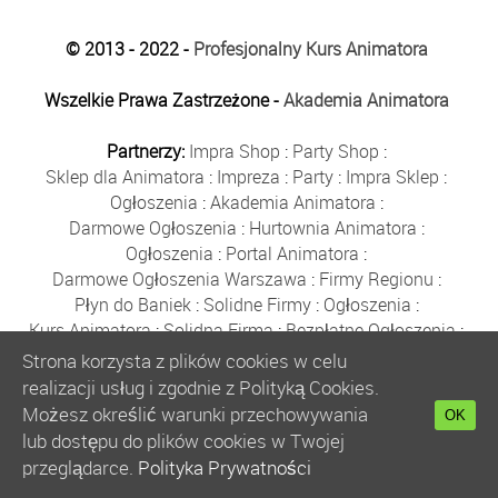
© 2013 - 2022 -
Profesjonalny Kurs Animatora
Wszelkie Prawa Zastrzeżone -
Akademia Animatora
Partnerzy:
Impra Shop
:
Party Shop
:
Sklep dla Animatora
:
Impreza
:
Party
:
Impra Sklep
:
Ogłoszenia
:
Akademia Animatora
:
Darmowe Ogłoszenia
:
Hurtownia Animatora
:
Ogłoszenia
:
Portal Animatora
:
Darmowe Ogłoszenia Warszawa
:
Firmy Regionu
:
Płyn do Baniek
:
Solidne Firmy
:
Ogłoszenia
:
Kurs Animatora
:
Solidna Firma
:
Bezpłatne Ogłoszenia
:
Animator Czasu Wolnego
:
Strona korzysta z plików cookies w celu
Bezpłatne Ogłoszenia Warszawa
:
sklep animatora
:
realizacji usług i zgodnie z Polityką Cookies.
Bańki Mydlane
:
Bezpłatne Ogłoszenia
:
Możesz określić warunki przechowywania
OK
Szkolenie Animatorów
:
Kurs Animatora
:
Gratka
:
lub dostępu do plików cookies w Twojej
Kurs Animatora Warszawa
:
Rumia
:
przeglądarce.
Polityka Prywatności
Kurs Animatora Poznań
:
Kurs Animatora Katowice
: