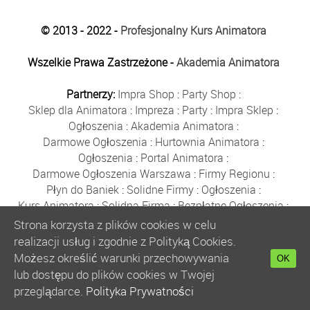
© 2013 - 2022 -
Profesjonalny Kurs Animatora
Wszelkie Prawa Zastrzeżone -
Akademia Animatora
Partnerzy:
Impra Shop
:
Party Shop
:
Sklep dla Animatora
:
Impreza
:
Party
:
Impra Sklep
:
Ogłoszenia
:
Akademia Animatora
:
Darmowe Ogłoszenia
:
Hurtownia Animatora
:
Ogłoszenia
:
Portal Animatora
:
Darmowe Ogłoszenia Warszawa
:
Firmy Regionu
:
Płyn do Baniek
:
Solidne Firmy
:
Ogłoszenia
:
Kurs Animatora
:
Solidna Firma
:
Bezpłatne Ogłoszenia
:
Animator Czasu Wolnego
:
Strona korzysta z plików cookies w celu
Bezpłatne Ogłoszenia Warszawa
:
sklep animatora
:
realizacji usług i zgodnie z Polityką Cookies.
Bańki Mydlane
:
Bezpłatne Ogłoszenia
:
Możesz określić warunki przechowywania
OK
Szkolenie Animatorów
:
Kurs Animatora
:
Gratka
:
lub dostępu do plików cookies w Twojej
Kurs Animatora Warszawa
:
Rumia
:
przeglądarce.
Polityka Prywatności
Kurs Animatora Poznań
:
Kurs Animatora Katowice
: