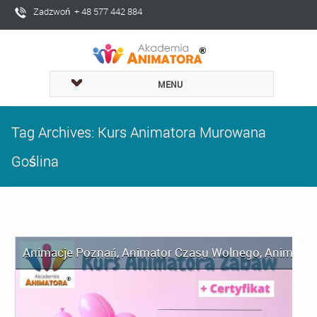
Zadzwoń + 48 577 442 884
MENU
Tag Archives: Kurs Animatora Murowana
Goślina
Animacje Poznań
,
Animator Czasu Wolnego
,
Animator