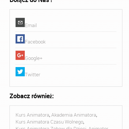
Email
Facebook
Google+
Twitter
Zobacz również:
Kurs Animatora
,
Akademia Animatora
,
Kurs Animatora Czasu Wolnego
,
Kurs Animatora Zabaw dla Dzieci
,
Animator
,