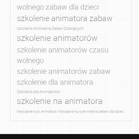
wolnego zabaw dla dzieci
szkolenie animatora zabaw
Szkolenie Animatora Zabaw Dziecięcych
szkolenie animatorów
szkolenie animatorów czasu
wolnego
szkolenie animatorów zabaw
szkolenie dla animatora
Szkolenie dla Animatorów
szkolenie na animatora
Warszawa kurs animatora
Warszawa kurs animatora zabaw dla dzieci