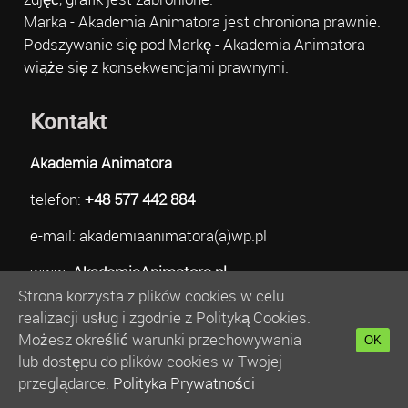
Marka - Akademia Animatora jest chroniona prawnie.
Podszywanie się pod Markę - Akademia Animatora
wiąże się z konsekwencjami prawnymi.
Kontakt
Akademia Animatora
telefon:
+48 577 442 884
e-mail: akademiaanimatora(a)wp.pl
www:
AkademiaAnimatora.pl
Strona korzysta z plików cookies w celu
realizacji usług i zgodnie z Polityką Cookies.
Akademia Animatora
Możesz określić warunki przechowywania
OK
lub dostępu do plików cookies w Twojej
Kurs Animatora Warszawa
przeglądarce.
Polityka Prywatności
Kurs Animatora Poznań