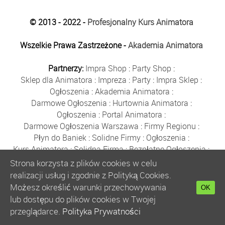
© 2013 - 2022 -
Profesjonalny Kurs Animatora
Wszelkie Prawa Zastrzeżone -
Akademia Animatora
Partnerzy:
Impra Shop
:
Party Shop
:
Sklep dla Animatora
:
Impreza
:
Party
:
Impra Sklep
:
Ogłoszenia
:
Akademia Animatora
:
Darmowe Ogłoszenia
:
Hurtownia Animatora
:
Ogłoszenia
:
Portal Animatora
:
Darmowe Ogłoszenia Warszawa
:
Firmy Regionu
:
Płyn do Baniek
:
Solidne Firmy
:
Ogłoszenia
:
Kurs Animatora
:
Solidna Firma
:
Bezpłatne Ogłoszenia
:
Animator Czasu Wolnego
:
Strona korzysta z plików cookies w celu
Bezpłatne Ogłoszenia Warszawa
:
sklep animatora
:
realizacji usług i zgodnie z Polityką Cookies.
Bańki Mydlane
:
Bezpłatne Ogłoszenia
:
Możesz określić warunki przechowywania
OK
Szkolenie Animatorów
:
Kurs Animatora
:
Gratka
:
lub dostępu do plików cookies w Twojej
Kurs Animatora Warszawa
:
Rumia
:
przeglądarce.
Polityka Prywatności
Kurs Animatora Poznań
:
Kurs Animatora Katowice
: