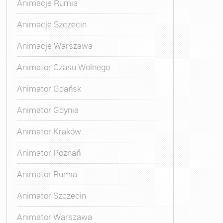
Animacje Rumia
Animacje Szczecin
Animacje Warszawa
Animatora Gdynia
,
Kurs Animatora Katowice
,
Kurs Animato
Animator Czasu Wolnego
Animator Gdańsk
Animator Gdynia
Animator Kraków
Animator Poznań
Animator Rumia
Animator Szczecin
Animator Warszawa