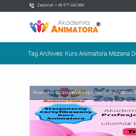
Zadzwoń + 48 577 442 884
Tag Archives: Kurs Animatora Mszana D
Animator Czasu Wolnego
,
Animator Zabaw d