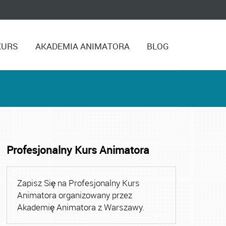
KURS
AKADEMIA ANIMATORA
BLOG
Profesjonalny Kurs Animatora
,
Kurs Animatora Czasu Wolnego Warszawa
,
Kurs Animato
Zapisz Się na Profesjonalny Kurs
Animatora organizowany przez
Akademię Animatora z Warszawy.