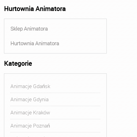
Hurtownia Animatora
Sklep Animatora
Hurtownia Animatora
Kategorie
Animacje Gdańsk
Animacje Gdynia
Animacje Kraków
Animacje Poznań