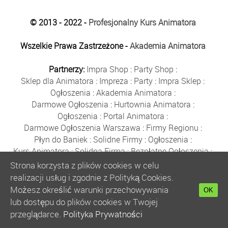
© 2013 - 2022 -
Profesjonalny Kurs Animatora
Wszelkie Prawa Zastrzeżone -
Akademia Animatora
Partnerzy:
Impra Shop
:
Party Shop
:
Sklep dla Animatora
:
Impreza
:
Party
:
Impra Sklep
:
Ogłoszenia
:
Akademia Animatora
:
Darmowe Ogłoszenia
:
Hurtownia Animatora
:
Ogłoszenia
:
Portal Animatora
:
Darmowe Ogłoszenia Warszawa
:
Firmy Regionu
:
Płyn do Baniek
:
Solidne Firmy
:
Ogłoszenia
:
Kurs Animatora
:
Solidna Firma
:
Bezpłatne Ogłoszenia
:
Animator Czasu Wolnego
:
Strona korzysta z plików cookies w celu
Bezpłatne Ogłoszenia Warszawa
:
sklep animatora
:
realizacji usług i zgodnie z Polityką Cookies.
Bańki Mydlane
:
Bezpłatne Ogłoszenia
:
Możesz określić warunki przechowywania
OK
Szkolenie Animatorów
:
Kurs Animatora
:
Gratka
:
lub dostępu do plików cookies w Twojej
Kurs Animatora Warszawa
:
Rumia
:
przeglądarce.
Polityka Prywatności
Kurs Animatora Poznań
:
Kurs Animatora Katowice
: