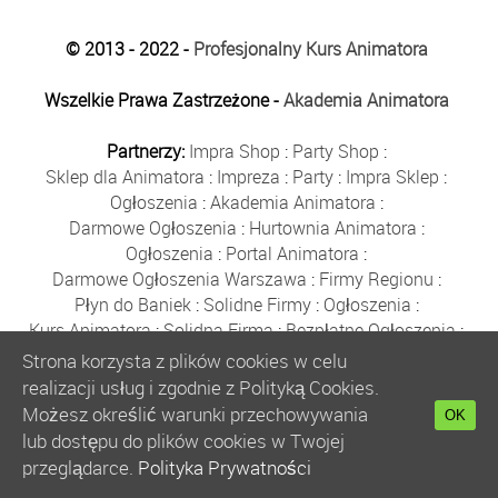
© 2013 - 2022 -
Profesjonalny Kurs Animatora
Wszelkie Prawa Zastrzeżone -
Akademia Animatora
Partnerzy:
Impra Shop
:
Party Shop
:
Sklep dla Animatora
:
Impreza
:
Party
:
Impra Sklep
:
Ogłoszenia
:
Akademia Animatora
:
Darmowe Ogłoszenia
:
Hurtownia Animatora
:
Ogłoszenia
:
Portal Animatora
:
Darmowe Ogłoszenia Warszawa
:
Firmy Regionu
:
Płyn do Baniek
:
Solidne Firmy
:
Ogłoszenia
:
Kurs Animatora
:
Solidna Firma
:
Bezpłatne Ogłoszenia
:
Animator Czasu Wolnego
:
Strona korzysta z plików cookies w celu
Bezpłatne Ogłoszenia Warszawa
:
sklep animatora
:
realizacji usług i zgodnie z Polityką Cookies.
Bańki Mydlane
:
Bezpłatne Ogłoszenia
:
Możesz określić warunki przechowywania
OK
Szkolenie Animatorów
:
Kurs Animatora
:
Gratka
:
lub dostępu do plików cookies w Twojej
Kurs Animatora Warszawa
:
Rumia
:
przeglądarce.
Polityka Prywatności
Kurs Animatora Poznań
:
Kurs Animatora Katowice
: