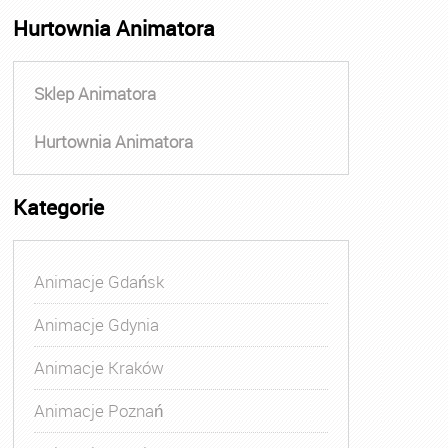
Hurtownia Animatora
Sklep Animatora
Hurtownia Animatora
Kategorie
Animacje Gdańsk
Animacje Gdynia
Animacje Kraków
Animacje Poznań