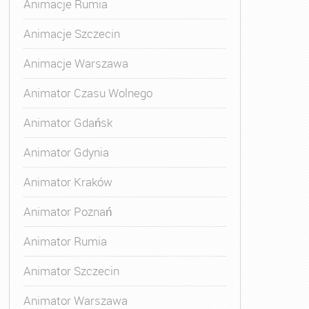
Animacje Rumia
Animacje Szczecin
Animacje Warszawa
Animatora Gdynia
,
Kurs Animatora Katowice
,
Kurs Animato
Animator Czasu Wolnego
Animator Gdańsk
Animator Gdynia
Animator Kraków
Animator Poznań
Animator Rumia
Animator Szczecin
Animator Warszawa