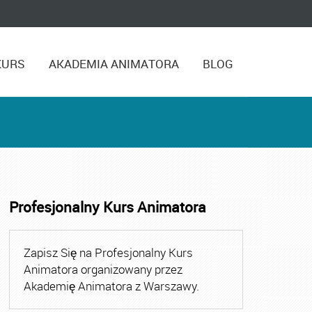
KURS
AKADEMIA ANIMATORA
BLOG
Profesjonalny Kurs Animatora
,
Kurs Animatora Czasu Wolnego Warszawa
,
Kurs Animato
Zapisz Się na Profesjonalny Kurs
Animatora organizowany przez
Akademię Animatora z Warszawy.