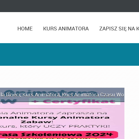
HOME
KURS ANIMATORA
ZAPISZ SIĘ NA 
la Dzieci
,
Kurs Animatora
,
Kurs Animatora Czasu Wolnego