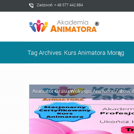
Zadzwoń + 48 577 442 884
Tag Archives: Kurs Animatora Morąg
Animator Czasu Wolnego
,
Animator Zabaw d