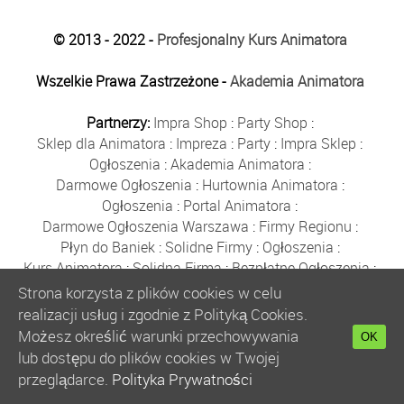
© 2013 - 2022 -
Profesjonalny Kurs Animatora
Wszelkie Prawa Zastrzeżone -
Akademia Animatora
Partnerzy:
Impra Shop
:
Party Shop
:
Sklep dla Animatora
:
Impreza
:
Party
:
Impra Sklep
:
Ogłoszenia
:
Akademia Animatora
:
Darmowe Ogłoszenia
:
Hurtownia Animatora
:
Ogłoszenia
:
Portal Animatora
:
Darmowe Ogłoszenia Warszawa
:
Firmy Regionu
:
Płyn do Baniek
:
Solidne Firmy
:
Ogłoszenia
:
Kurs Animatora
:
Solidna Firma
:
Bezpłatne Ogłoszenia
:
Animator Czasu Wolnego
:
Strona korzysta z plików cookies w celu
Bezpłatne Ogłoszenia Warszawa
:
sklep animatora
:
realizacji usług i zgodnie z Polityką Cookies.
Bańki Mydlane
:
Bezpłatne Ogłoszenia
:
Możesz określić warunki przechowywania
OK
Szkolenie Animatorów
:
Kurs Animatora
:
Gratka
:
lub dostępu do plików cookies w Twojej
Kurs Animatora Warszawa
:
Rumia
:
przeglądarce.
Polityka Prywatności
Kurs Animatora Poznań
:
Kurs Animatora Katowice
: