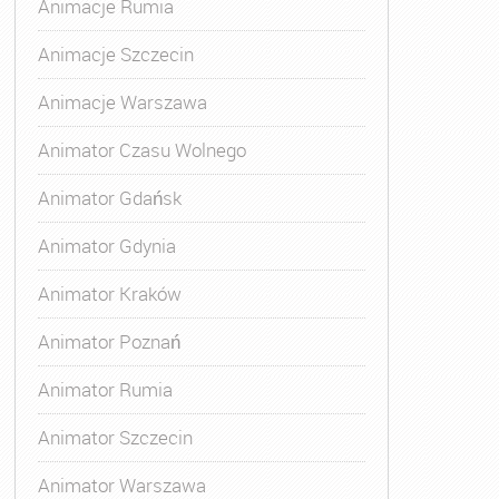
Animacje Rumia
Animacje Szczecin
Animacje Warszawa
Animatora Gdynia
,
Kurs Animatora Katowice
,
Kurs Animato
Animator Czasu Wolnego
Animator Gdańsk
Animator Gdynia
Animator Kraków
Animator Poznań
Animator Rumia
Animator Szczecin
Animator Warszawa