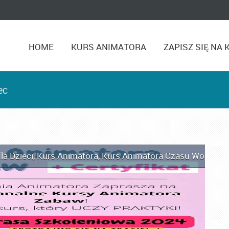
HOME
KURS ANIMATORA
ZAPISZ SIĘ NA 
ec
la Dzieci
,
Kurs Animatora
,
Kurs Animatora Czasu Wolnego