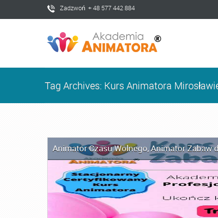
Zadzwoń + 48 577 442 884
Tag Archives: Kurs Animatora Mirosławi
Animator Czasu Wolnego
,
Animator Zabaw d