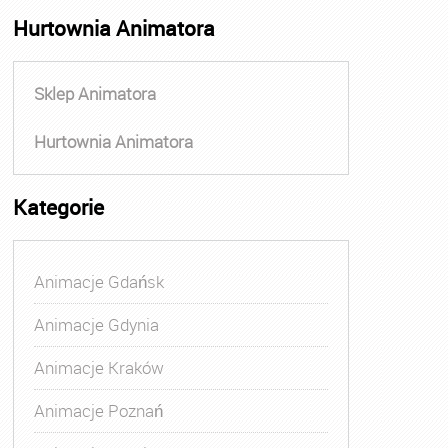
Hurtownia Animatora
Sklep Animatora
Hurtownia Animatora
Kategorie
Animacje Gdańsk
Animacje Gdynia
Animacje Kraków
Animacje Poznań