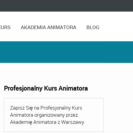
KURS
AKADEMIA ANIMATORA
BLOG
Profesjonalny Kurs Animatora
,
Kurs Animatora Czasu Wolnego Warszawa
,
Kurs Animato
Zapisz Się na Profesjonalny Kurs
Animatora organizowany przez
Akademię Animatora z Warszawy.