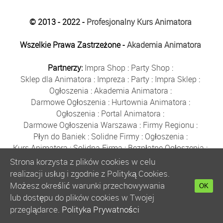
© 2013 - 2022 -
Profesjonalny Kurs Animatora
Wszelkie Prawa Zastrzeżone -
Akademia Animatora
Partnerzy:
Impra Shop
:
Party Shop
:
Sklep dla Animatora
:
Impreza
:
Party
:
Impra Sklep
:
Ogłoszenia
:
Akademia Animatora
:
Darmowe Ogłoszenia
:
Hurtownia Animatora
:
Ogłoszenia
:
Portal Animatora
:
Darmowe Ogłoszenia Warszawa
:
Firmy Regionu
:
Płyn do Baniek
:
Solidne Firmy
:
Ogłoszenia
:
Kurs Animatora
:
Solidna Firma
:
Bezpłatne Ogłoszenia
:
Animator Czasu Wolnego
:
Strona korzysta z plików cookies w celu
Bezpłatne Ogłoszenia Warszawa
:
sklep animatora
:
realizacji usług i zgodnie z Polityką Cookies.
Bańki Mydlane
:
Bezpłatne Ogłoszenia
:
Możesz określić warunki przechowywania
OK
Szkolenie Animatorów
:
Kurs Animatora
:
Gratka
:
lub dostępu do plików cookies w Twojej
Kurs Animatora Warszawa
:
Rumia
:
przeglądarce.
Polityka Prywatności
Kurs Animatora Poznań
:
Kurs Animatora Katowice
: