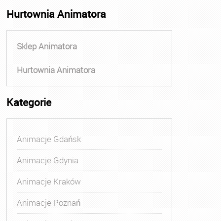
Hurtownia Animatora
Sklep Animatora
Hurtownia Animatora
Kategorie
Animacje Gdańsk
Animacje Gdynia
Animacje Kraków
Animacje Poznań