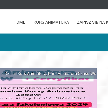
HOME
KURS ANIMATORA
ZAPISZ SIĘ NA 
la Dzieci
,
Kurs Animatora
,
Kurs Animatora Czasu Wolnego