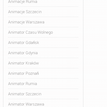
Animacje Rumia
Animacje Szczecin
Animacje Warszawa
Animatora Gdynia
,
Kurs Animatora Katowice
,
Kurs Animato
Animator Czasu Wolnego
Animator Gdańsk
Animator Gdynia
Animator Kraków
Animator Poznań
Animator Rumia
Animator Szczecin
Animator Warszawa