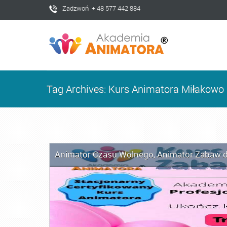
Zadzwoń + 48 577 442 884
Tag Archives: Kurs Animatora Miłakowo
Animator Czasu Wolnego
,
Animator Zabaw d