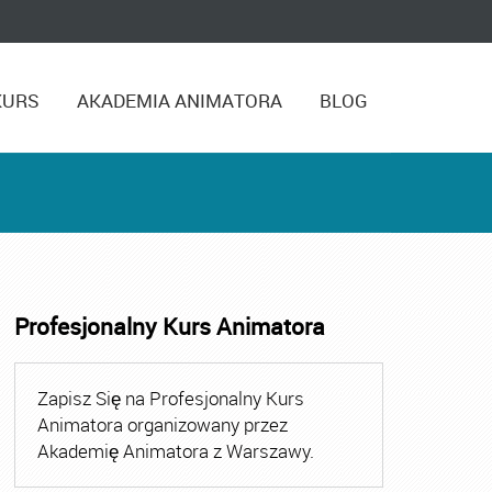
KURS
AKADEMIA ANIMATORA
BLOG
Profesjonalny Kurs Animatora
,
Kurs Animatora Czasu Wolnego Warszawa
,
Kurs Animato
Zapisz Się na Profesjonalny Kurs
Animatora organizowany przez
Akademię Animatora z Warszawy.