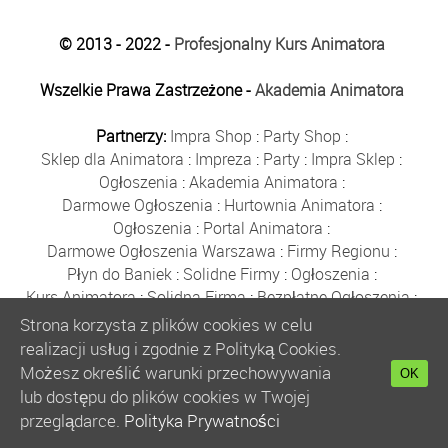
© 2013 - 2022 -
Profesjonalny Kurs Animatora
Wszelkie Prawa Zastrzeżone -
Akademia Animatora
Partnerzy:
Impra Shop
:
Party Shop
:
Sklep dla Animatora
:
Impreza
:
Party
:
Impra Sklep
:
Ogłoszenia
:
Akademia Animatora
:
Darmowe Ogłoszenia
:
Hurtownia Animatora
:
Ogłoszenia
:
Portal Animatora
:
Darmowe Ogłoszenia Warszawa
:
Firmy Regionu
:
Płyn do Baniek
:
Solidne Firmy
:
Ogłoszenia
:
Kurs Animatora
:
Solidna Firma
:
Bezpłatne Ogłoszenia
:
Animator Czasu Wolnego
:
Strona korzysta z plików cookies w celu
Bezpłatne Ogłoszenia Warszawa
:
sklep animatora
:
realizacji usług i zgodnie z Polityką Cookies.
Bańki Mydlane
:
Bezpłatne Ogłoszenia
:
Możesz określić warunki przechowywania
OK
Szkolenie Animatorów
:
Kurs Animatora
:
Gratka
:
lub dostępu do plików cookies w Twojej
Kurs Animatora Warszawa
:
Rumia
:
przeglądarce.
Polityka Prywatności
Kurs Animatora Poznań
:
Kurs Animatora Katowice
: