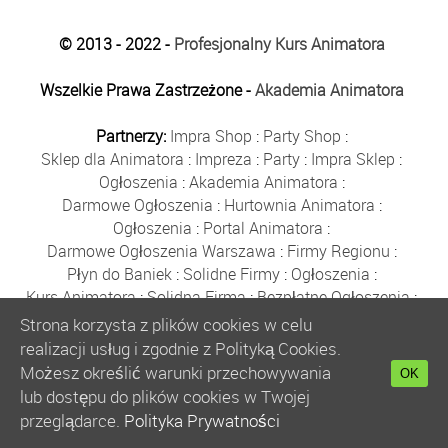
© 2013 - 2022 -
Profesjonalny Kurs Animatora
Wszelkie Prawa Zastrzeżone -
Akademia Animatora
Partnerzy:
Impra Shop
:
Party Shop
:
Sklep dla Animatora
:
Impreza
:
Party
:
Impra Sklep
:
Ogłoszenia
:
Akademia Animatora
:
Darmowe Ogłoszenia
:
Hurtownia Animatora
:
Ogłoszenia
:
Portal Animatora
:
Darmowe Ogłoszenia Warszawa
:
Firmy Regionu
:
Płyn do Baniek
:
Solidne Firmy
:
Ogłoszenia
:
Kurs Animatora
:
Solidna Firma
:
Bezpłatne Ogłoszenia
:
Animator Czasu Wolnego
:
Strona korzysta z plików cookies w celu
Bezpłatne Ogłoszenia Warszawa
:
sklep animatora
:
realizacji usług i zgodnie z Polityką Cookies.
Bańki Mydlane
:
Bezpłatne Ogłoszenia
:
Możesz określić warunki przechowywania
OK
Szkolenie Animatorów
:
Kurs Animatora
:
Gratka
:
lub dostępu do plików cookies w Twojej
Kurs Animatora Warszawa
:
Rumia
:
przeglądarce.
Polityka Prywatności
Kurs Animatora Poznań
:
Kurs Animatora Katowice
: