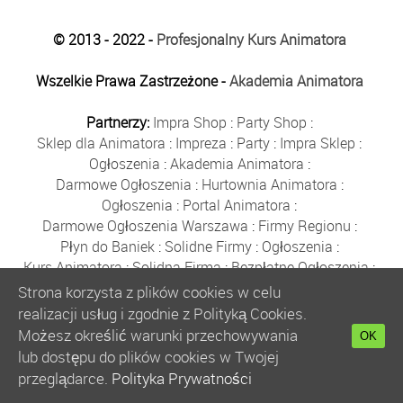
© 2013 - 2022 -
Profesjonalny Kurs Animatora
Wszelkie Prawa Zastrzeżone -
Akademia Animatora
Partnerzy:
Impra Shop
:
Party Shop
:
Sklep dla Animatora
:
Impreza
:
Party
:
Impra Sklep
:
Ogłoszenia
:
Akademia Animatora
:
Darmowe Ogłoszenia
:
Hurtownia Animatora
:
Ogłoszenia
:
Portal Animatora
:
Darmowe Ogłoszenia Warszawa
:
Firmy Regionu
:
Płyn do Baniek
:
Solidne Firmy
:
Ogłoszenia
:
Kurs Animatora
:
Solidna Firma
:
Bezpłatne Ogłoszenia
:
Animator Czasu Wolnego
:
Strona korzysta z plików cookies w celu
Bezpłatne Ogłoszenia Warszawa
:
sklep animatora
:
realizacji usług i zgodnie z Polityką Cookies.
Bańki Mydlane
:
Bezpłatne Ogłoszenia
:
Możesz określić warunki przechowywania
OK
Szkolenie Animatorów
:
Kurs Animatora
:
Gratka
:
lub dostępu do plików cookies w Twojej
Kurs Animatora Warszawa
:
Rumia
:
przeglądarce.
Polityka Prywatności
Kurs Animatora Poznań
:
Kurs Animatora Katowice
: