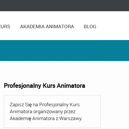
KURS
AKADEMIA ANIMATORA
BLOG
Profesjonalny Kurs Animatora
,
Kurs Animatora Czasu Wolnego Warszawa
,
Kurs Animato
Zapisz Się na Profesjonalny Kurs
Animatora organizowany przez
Akademię Animatora z Warszawy.