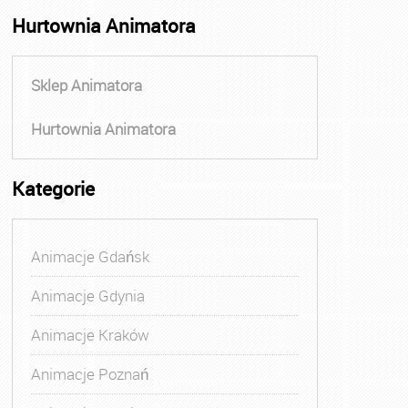
Hurtownia Animatora
Sklep Animatora
Hurtownia Animatora
Kategorie
Animacje Gdańsk
Animacje Gdynia
Animacje Kraków
Animacje Poznań