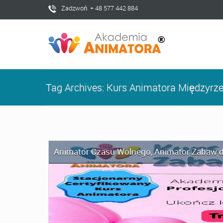
Zadzwoń + 48 577 442 884
Tag Archives: Kurs Animatora Międzyrze
Animator Czasu Wolnego
,
Animator Zabaw d