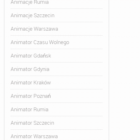
Animacje Rumia
Animacje Szczecin
Animacje Warszawa
Animatora Gdynia
,
Kurs Animatora Katowice
,
Kurs Animato
Animator Czasu Wolnego
Animator Gdańsk
Animator Gdynia
Animator Kraków
Animator Poznań
Animator Rumia
Animator Szczecin
Animator Warszawa