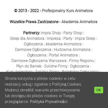
© 2013 - 2022 -
Profesjonalny Kurs Animatora
Wszelkie Prawa Zastrzeżone -
Akademia Animatora
Partnerzy:
Impra Shop
:
Party Shop
:
Sklep dla Animatora
:
Impreza
:
Party
:
Impra Sklep
:
Ogłoszenia
:
Akademia Animatora
:
Darmowe Ogłoszenia
:
Hurtownia Animatora
:
Ogłoszenia
:
Portal Animatora
:
Darmowe Ogłoszenia Warszawa
:
Firmy Regionu
:
Płyn do Baniek
:
Solidne Firmy
:
Ogłoszenia
:
Kurs Animatora
:
Solidna Firma
:
Bezpłatne Ogłoszenia
:
Animator Czasu Wolnego
:
Strona korzysta z plików cookies w celu
Bezpłatne Ogłoszenia Warszawa
:
sklep animatora
:
realizacji usług i zgodnie z Polityką Cookies.
Bańki Mydlane
:
Bezpłatne Ogłoszenia
:
Możesz określić warunki przechowywania
OK
Szkolenie Animatorów
:
Kurs Animatora
:
Gratka
:
lub dostępu do plików cookies w Twojej
Kurs Animatora Warszawa
:
Rumia
:
przeglądarce.
Polityka Prywatności
Kurs Animatora Poznań
:
Kurs Animatora Katowice
: