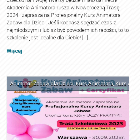
Akademia Animatora rusza w Noworoczną Trasę
2024 i zaprasza na Profesjonalny Kurs Animatora
Zabaw dla Dzieci. Jeśli kochasz spędzać czas z
najmłodszymi i lubisz być powodem ich radości, to to
szkolenie jest idealne dla Ciebie! […]
Więcej
Animator Zabaw dla Dzieci
,
Kurs Animatora
,
Kurs Anim