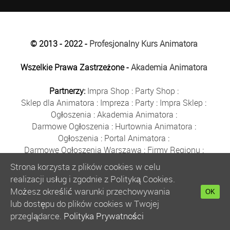
© 2013 - 2022 -
Profesjonalny Kurs Animatora
Wszelkie Prawa Zastrzeżone -
Akademia Animatora
Partnerzy:
Impra Shop
:
Party Shop
:
Sklep dla Animatora
:
Impreza
:
Party
:
Impra Sklep
:
Ogłoszenia
:
Akademia Animatora
:
Darmowe Ogłoszenia
:
Hurtownia Animatora
:
Ogłoszenia
:
Portal Animatora
:
Darmowe Ogłoszenia Warszawa
:
Firmy Regionu
:
Płyn do Baniek
:
Solidne Firmy
:
Ogłoszenia
:
Strona korzysta z plików cookies w celu
Kurs Animatora
:
Solidna Firma
:
Bezpłatne Ogłoszenia
:
realizacji usług i zgodnie z Polityką Cookies.
Animator Czasu Wolnego
:
Możesz określić warunki przechowywania
OK
Bezpłatne Ogłoszenia Warszawa
:
sklep animatora
:
lub dostępu do plików cookies w Twojej
Bańki Mydlane
:
Bezpłatne Ogłoszenia
:
przeglądarce.
Polityka Prywatności
Szkolenie Animatorów
:
Kurs Animatora
:
Gratka
: