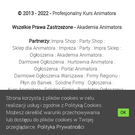
© 2013 - 2022 -
Profesjonalny Kurs Animatora
Wszelkie Prawa Zastrzeżone -
Akademia Animatora
Partnerzy:
Impra Shop
:
Party Shop
:
Sklep dla Animatora
:
Impreza
:
Party
:
Impra Sklep
:
Ogłoszenia
:
Akademia Animatora
:
Darmowe Ogłoszenia
:
Hurtownia Animatora
:
Ogłoszenia
:
Portal Animatora
:
Darmowe Ogłoszenia Warszawa
:
Firmy Regionu
:
Płyn do Baniek
:
Solidne Firmy
:
Ogłoszenia
:
Kurs Animatora
:
Solidna Firma
:
Bezpłatne Ogłoszenia
:
Animator Czasu Wolnego
:
Strona korzysta z plików cookies w celu
Bezpłatne Ogłoszenia Warszawa
:
sklep animatora
:
realizacji usług i zgodnie z Polityką Cookies.
Bańki Mydlane
:
Bezpłatne Ogłoszenia
:
Możesz określić warunki przechowywania
OK
Szkolenie Animatorów
:
Kurs Animatora
:
Gratka
:
lub dostępu do plików cookies w Twojej
Kurs Animatora Warszawa
:
Rumia
:
przeglądarce.
Polityka Prywatności
Kurs Animatora Poznań
:
Kurs Animatora Katowice
: