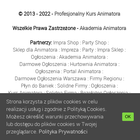
© 2013 - 2022 -
Profesjonalny Kurs Animatora
Wszelkie Prawa Zastrzeżone -
Akademia Animatora
Partnerzy:
Impra Shop
:
Party Shop
:
Sklep dla Animatora
:
Impreza
:
Party
:
Impra Sklep
:
Ogłoszenia
:
Akademia Animatora
:
Darmowe Ogłoszenia
:
Hurtownia Animatora
:
Ogłoszenia
:
Portal Animatora
:
Darmowe Ogłoszenia Warszawa
:
Firmy Regionu
:
Płyn do Baniek
:
Solidne Firmy
:
Ogłoszenia
:
Kurs Animatora
:
Solidna Firma
:
Bezpłatne Ogłoszenia
:
Animator Czasu Wolnego
:
Strona korzysta z plików cookies w celu
Bezpłatne Ogłoszenia Warszawa
:
sklep animatora
:
realizacji usług i zgodnie z Polityką Cookies.
Bańki Mydlane
:
Bezpłatne Ogłoszenia
:
Możesz określić warunki przechowywania
OK
Szkolenie Animatorów
:
Kurs Animatora
:
Gratka
:
lub dostępu do plików cookies w Twojej
Kurs Animatora Warszawa
:
Rumia
:
przeglądarce.
Polityka Prywatności
Kurs Animatora Poznań
:
Kurs Animatora Katowice
: