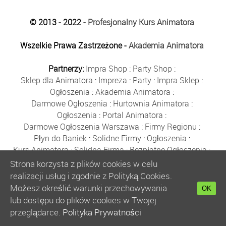
© 2013 - 2022 -
Profesjonalny Kurs Animatora
Wszelkie Prawa Zastrzeżone -
Akademia Animatora
Partnerzy:
Impra Shop
:
Party Shop
:
Sklep dla Animatora
:
Impreza
:
Party
:
Impra Sklep
:
Ogłoszenia
:
Akademia Animatora
:
Darmowe Ogłoszenia
:
Hurtownia Animatora
:
Ogłoszenia
:
Portal Animatora
:
Darmowe Ogłoszenia Warszawa
:
Firmy Regionu
:
Płyn do Baniek
:
Solidne Firmy
:
Ogłoszenia
:
Kurs Animatora
:
Solidna Firma
:
Bezpłatne Ogłoszenia
:
Animator Czasu Wolnego
:
Strona korzysta z plików cookies w celu
Bezpłatne Ogłoszenia Warszawa
:
sklep animatora
:
realizacji usług i zgodnie z Polityką Cookies.
Bańki Mydlane
:
Bezpłatne Ogłoszenia
:
Możesz określić warunki przechowywania
OK
Szkolenie Animatorów
:
Kurs Animatora
:
Gratka
:
lub dostępu do plików cookies w Twojej
Kurs Animatora Warszawa
:
Rumia
:
przeglądarce.
Polityka Prywatności
Kurs Animatora Poznań
:
Kurs Animatora Katowice
: