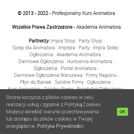
© 2013 - 2022 -
Profesjonalny Kurs Animatora
Wszelkie Prawa Zastrzeżone -
Akademia Animatora
Partnerzy:
Impra Shop
:
Party Shop
:
Sklep dla Animatora
:
Impreza
:
Party
:
Impra Sklep
:
Ogłoszenia
:
Akademia Animatora
:
Darmowe Ogłoszenia
:
Hurtownia Animatora
:
Ogłoszenia
:
Portal Animatora
:
Darmowe Ogłoszenia Warszawa
:
Firmy Regionu
:
Płyn do Baniek
:
Solidne Firmy
:
Ogłoszenia
:
Kurs Animatora
:
Solidna Firma
:
Bezpłatne Ogłoszenia
:
Animator Czasu Wolnego
:
Strona korzysta z plików cookies w celu
Bezpłatne Ogłoszenia Warszawa
:
sklep animatora
:
realizacji usług i zgodnie z Polityką Cookies.
Bańki Mydlane
:
Bezpłatne Ogłoszenia
:
Możesz określić warunki przechowywania
OK
Szkolenie Animatorów
:
Kurs Animatora
:
Gratka
:
lub dostępu do plików cookies w Twojej
Kurs Animatora Warszawa
:
Rumia
:
przeglądarce.
Polityka Prywatności
Kurs Animatora Poznań
:
Kurs Animatora Katowice
: