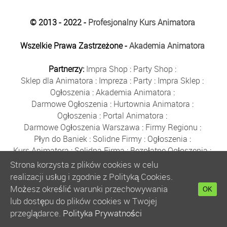
© 2013 - 2022 -
Profesjonalny Kurs Animatora
Wszelkie Prawa Zastrzeżone -
Akademia Animatora
Partnerzy:
Impra Shop
:
Party Shop
:
Sklep dla Animatora
:
Impreza
:
Party
:
Impra Sklep
:
Ogłoszenia
:
Akademia Animatora
:
Darmowe Ogłoszenia
:
Hurtownia Animatora
:
Ogłoszenia
:
Portal Animatora
:
Darmowe Ogłoszenia Warszawa
:
Firmy Regionu
:
Płyn do Baniek
:
Solidne Firmy
:
Ogłoszenia
:
Kurs Animatora
:
Solidna Firma
:
Bezpłatne Ogłoszenia
:
Animator Czasu Wolnego
:
Strona korzysta z plików cookies w celu
Bezpłatne Ogłoszenia Warszawa
:
sklep animatora
:
realizacji usług i zgodnie z Polityką Cookies.
Bańki Mydlane
:
Bezpłatne Ogłoszenia
:
Możesz określić warunki przechowywania
OK
Szkolenie Animatorów
:
Kurs Animatora
:
Gratka
:
lub dostępu do plików cookies w Twojej
Kurs Animatora Warszawa
:
Rumia
:
przeglądarce.
Polityka Prywatności
Kurs Animatora Poznań
:
Kurs Animatora Katowice
: