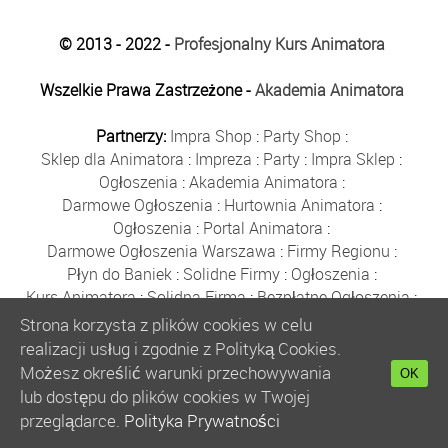
© 2013 - 2022 -
Profesjonalny Kurs Animatora
Wszelkie Prawa Zastrzeżone -
Akademia Animatora
Partnerzy:
Impra Shop
:
Party Shop
:
Sklep dla Animatora
:
Impreza
:
Party
:
Impra Sklep
:
Ogłoszenia
:
Akademia Animatora
:
Darmowe Ogłoszenia
:
Hurtownia Animatora
:
Ogłoszenia
:
Portal Animatora
:
Darmowe Ogłoszenia Warszawa
:
Firmy Regionu
:
Płyn do Baniek
:
Solidne Firmy
:
Ogłoszenia
:
Kurs Animatora
:
Solidna Firma
:
Bezpłatne Ogłoszenia
:
Animator Czasu Wolnego
:
Strona korzysta z plików cookies w celu
Bezpłatne Ogłoszenia Warszawa
:
sklep animatora
:
realizacji usług i zgodnie z Polityką Cookies.
Bańki Mydlane
:
Bezpłatne Ogłoszenia
:
Możesz określić warunki przechowywania
OK
Szkolenie Animatorów
:
Kurs Animatora
:
Gratka
:
lub dostępu do plików cookies w Twojej
Kurs Animatora Warszawa
:
Rumia
:
przeglądarce.
Polityka Prywatności
Kurs Animatora Poznań
:
Kurs Animatora Katowice
: