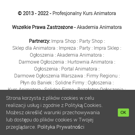
© 2013 - 2022 -
Profesjonalny Kurs Animatora
Wszelkie Prawa Zastrzeżone -
Akademia Animatora
Partnerzy:
Impra Shop
:
Party Shop
:
Sklep dla Animatora
:
Impreza
:
Party
:
Impra Sklep
:
Ogłoszenia
:
Akademia Animatora
:
Darmowe Ogłoszenia
:
Hurtownia Animatora
:
Ogłoszenia
:
Portal Animatora
:
Darmowe Ogłoszenia Warszawa
:
Firmy Regionu
:
Płyn do Baniek
:
Solidne Firmy
:
Ogłoszenia
:
Kurs Animatora
:
Solidna Firma
:
Bezpłatne Ogłoszenia
:
Animator Czasu Wolnego
:
Strona korzysta z plików cookies w celu
Bezpłatne Ogłoszenia Warszawa
:
sklep animatora
:
realizacji usług i zgodnie z Polityką Cookies.
Bańki Mydlane
:
Bezpłatne Ogłoszenia
:
Możesz określić warunki przechowywania
OK
Szkolenie Animatorów
:
Kurs Animatora
:
Gratka
:
lub dostępu do plików cookies w Twojej
Kurs Animatora Warszawa
:
Rumia
:
przeglądarce.
Polityka Prywatności
Kurs Animatora Poznań
:
Kurs Animatora Katowice
: